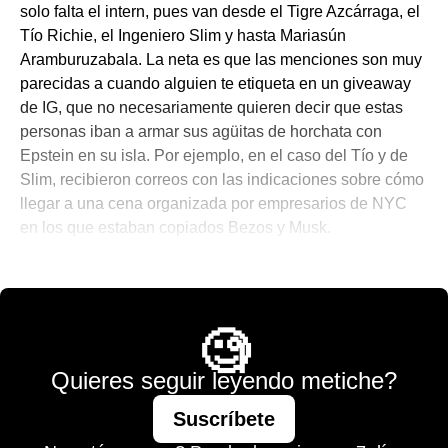
solo falta el intern, pues van desde el Tigre Azcárraga, el
Tío Richie, el Ingeniero Slim y hasta Mariasún
Aramburuzabala. La neta es que las menciones son muy
parecidas a cuando alguien te etiqueta en un giveaway
de IG, que no necesariamente quieren decir que estas
personas iban a armar sus agüitas de horchata con
Epstein en su isla. Por ejemplo, en el caso del Tío y de
Slim, recibieron correos con las indicaciones sobre cómo
llegar a una cena organizada por empresarios de NYC
en los que estaban copiados Bezos y Musk.
💫 México Mágico
🧐
Quieres seguir leyendo metiche?
Suscríbete