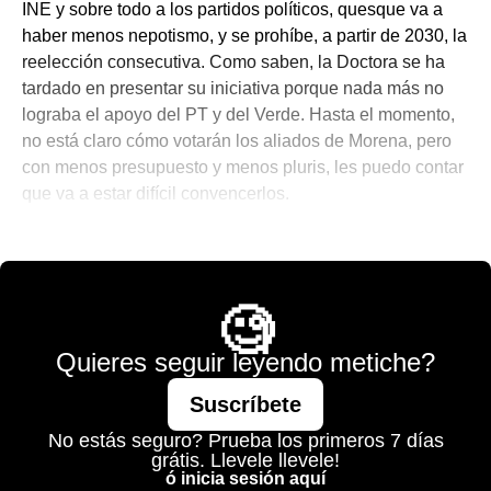
INE y sobre todo a los partidos políticos, quesque va a
haber menos nepotismo, y se prohíbe, a partir de 2030, la
reelección consecutiva. Como saben, la Doctora se ha
tardado en presentar su iniciativa porque nada más no
lograba el apoyo del PT y del Verde. Hasta el momento,
no está claro cómo votarán los aliados de Morena, pero
con menos presupuesto y menos pluris, les puedo contar
que va a estar difícil convencerlos.
💫 México Mágico
🧐
Quieres seguir leyendo metiche?
Suscríbete
No estás seguro? Prueba los primeros 7 días
grátis. Llevele llevele!
ó inicia sesión aquí