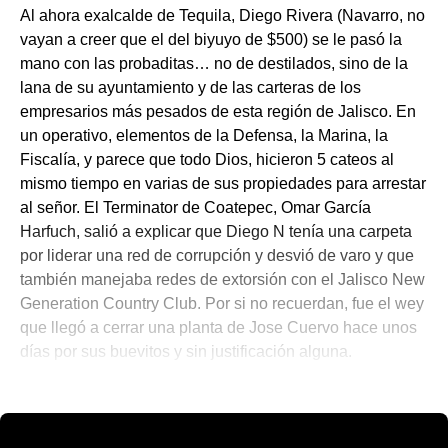
Al ahora exalcalde de Tequila, Diego Rivera (Navarro, no
vayan a creer que el del biyuyo de $500) se le pasó la
mano con las probaditas… no de destilados, sino de la
lana de su ayuntamiento y de las carteras de los
empresarios más pesados de esta región de Jalisco. En
un operativo, elementos de la Defensa, la Marina, la
Fiscalía, y parece que todo Dios, hicieron 5 cateos al
mismo tiempo en varias de sus propiedades para arrestar
al señor. El Terminator de Coatepec, Omar García
Harfuch, salió a explicar que Diego N tenía una carpeta
por liderar una red de corrupción y desvió de varo y que
también manejaba redes de extorsión con el Jalisco New
Generation Country Club. Por si no recuerdan, fue el wey
que llegó a cerrar una planta de Jose Cuervo hace unos
días por sus buevitos y sin justificación alguna.
💫 México Mágico