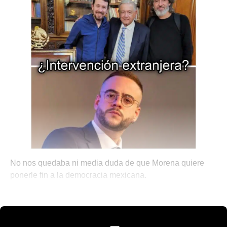
No nos quedaba ni media duda de que Morena quiere
ponerle fin a la democracia mexicana.
💫 México Mágico