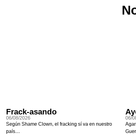
No
Ayotzi Vive?
06/08/2026
tro
Agarraron a Ángel Aguirre, el gobernador de
Guerrero cuando desaparecieron a los 43