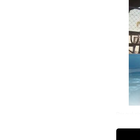
Por qué si
forma u ot
💫 México 