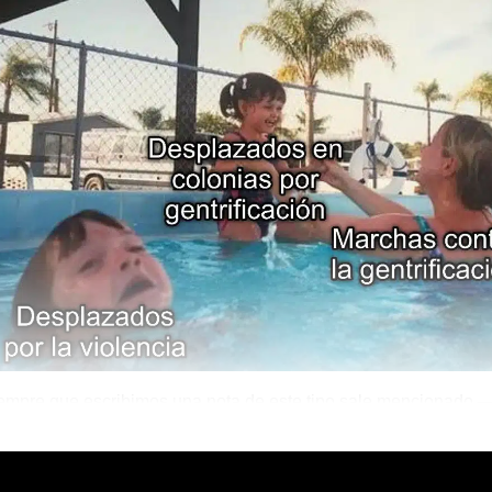
empre que escribimos una nota de este tipo sale mencionado 
ra— el estado de Guerrero?
Mágico