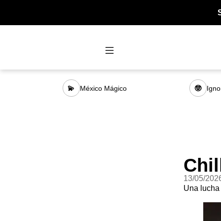
México Mágico
Igno
💫
🤓
Chil
13/05/202
Una lucha 