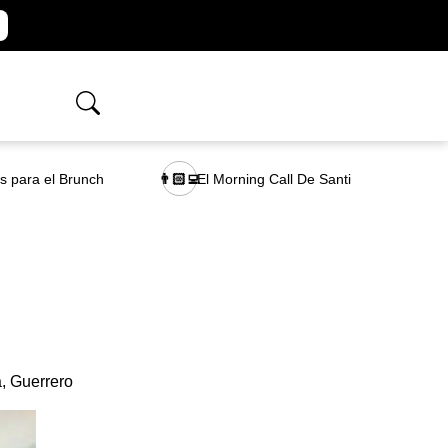
as para el Brunch
El Morning Call De Santi
👨🏻‍💻
, Guerrero