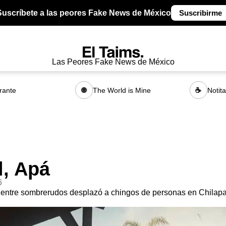
Suscríbete a las peores Fake News de México
Suscribirme
Las Peores Fake News de México
rante
The World is Mine
Notit
🌐
☕
l, Apá
6
entre sombrerudos desplazó a chingos de personas en Chilapa