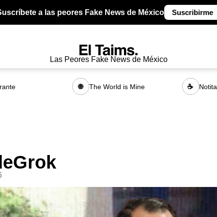
Suscríbete a las peores Fake News de México
Suscribirme
Las Peores Fake News de México
rante
The World is Mine
Notit
🌐
☕
deGrok
6