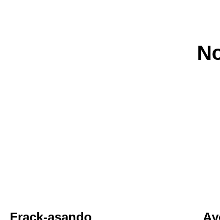
No
Ayotzi Vive?