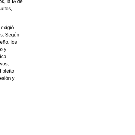
k, la IA de
ultos,
 exigió
las. Según
seño, los
mo y
tica
vos,
 pleito
esión y