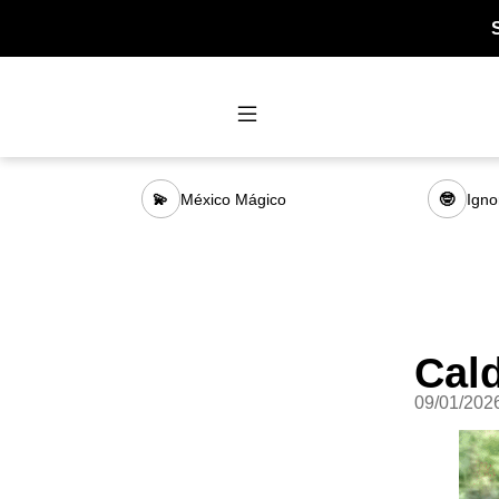
México Mágico
Igno
💫
🤓
Cal
09/01/202