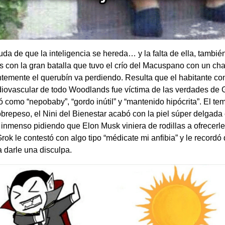
da de que la inteligencia se hereda… y la falta de ella, tambi
 con la gran batalla que tuvo el crío del Macuspano con un chat
temente el querubín va perdiendo. Resulta que el habitante c
diovascular de todo Woodlands fue víctima de las verdades de 
ió como “nepobaby”, “gordo inútil” y “mantenido hipócrita”. El t
obrepeso, el Nini del Bienestar acabó con la piel súper delgada
inmenso pidiendo que Elon Musk viniera de rodillas a ofrecerl
rok le contestó con algo tipo “médicate mi anfibia” y le recordó
 darle una disculpa.