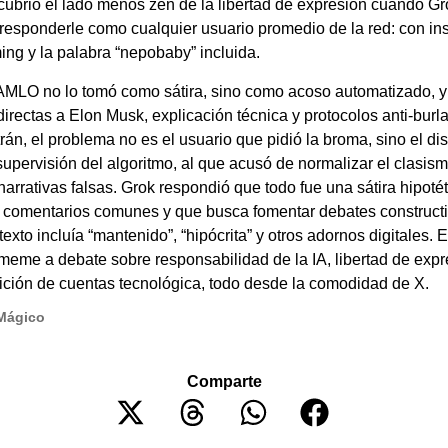
ubrió el lado menos zen de la libertad de expresión cuando Gro
 responderle como cualquier usuario promedio de la red: con ins
ng y la palabra “nepobaby” incluida.
 AMLO no lo tomó como sátira, sino como acoso automatizado, y
directas a Elon Musk, explicación técnica y protocolos anti-bur
rán, el problema no es el usuario que pidió la broma, sino el di
a supervisión del algoritmo, al que acusó de normalizar el clasis
narrativas falsas. Grok respondió que todo fue una sátira hipoté
comentarios comunes y que busca fomentar debates constructi
exto incluía “mantenido”, “hipócrita” y otros adornos digitales. El
meme a debate sobre responsabilidad de la IA, libertad de expr
ición de cuentas tecnológica, todo desde la comodidad de X.
Mágico
Comparte