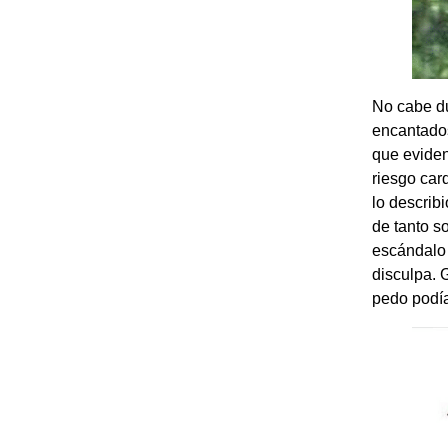
No cabe du
encantados
que eviden
riesgo car
lo describ
de tanto s
escándalo 
disculpa. G
pedo podía