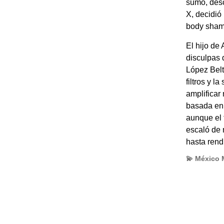
sumo, desc
X, decidió
body shami
El hijo de
disculpas 
López Belt
filtros y l
amplificar 
basada en 
aunque el t
escaló de 
hasta rend
💫 México 