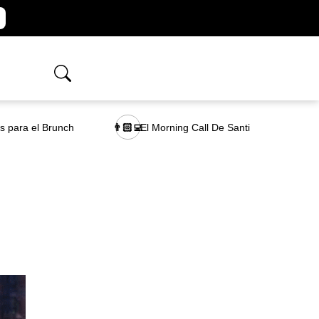
as para el Brunch
El Morning Call De Santi
👨🏻‍💻