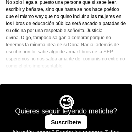
No solo llega al puesto una persona que sí sabe leer,
escribir y bañarse, sino que hasta se nos hace poético
que el mismo wey que no quiso incluir a las mujeres en
los libros de educación pública será sacado a patadas de
su oficina por una respetable señorita. Justicia
divina. Digo, tampoco salgan a celebrar porque no
tenemos la mínima idea de si Doña Nadia, además de
escribir bonito, sabe algo de armar libros de la SEP…
esperemos no nos salga amante del comunismo extremo
como el otro impresentable.
💫 México Mágico
🧐
Quieres seguir leyendo metiche?
Suscríbete