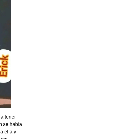
 a tener
m se había
a ella y