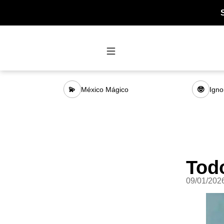
México Mágico
Igno
💫
🤓
Tod
09/01/202