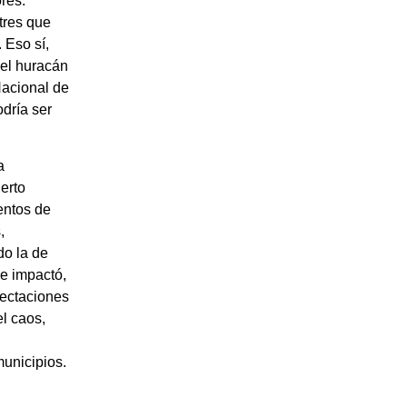
res.
tres que
 Eso sí,
 el huracán
Nacional de
dría ser
a
erto
entos de
,
do la de
e impactó,
fectaciones
el caos,
n
municipios.