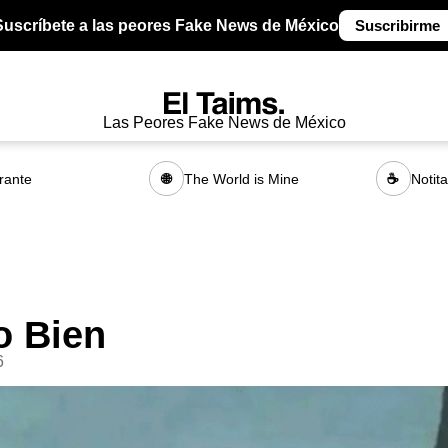
Suscríbete a las peores Fake News de México
Suscribirme
Las Peores Fake News de México
rante
The World is Mine
Notit
🌐
☕
o Bien
6