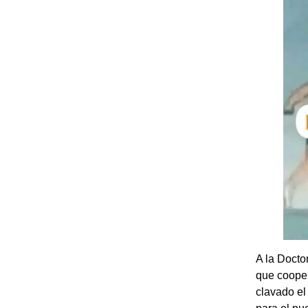
A la Docto
que cooper
clavado el