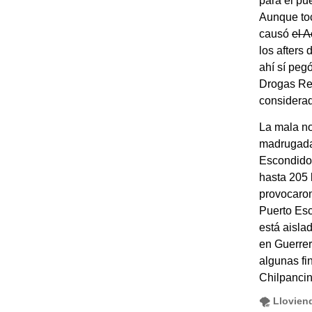
para el pu
Aunque toc
causó
el 
los afters
ahí sí peg
Drogas Rec
considerad
La mala no
madrugada 
Escondido 
hasta 205 
provocaron
Puerto Esc
está aisla
en Guerrer
algunas f
Chilpancin
🌪️ Llovie