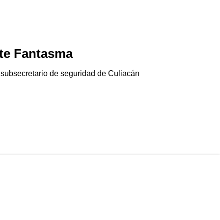
te Fantasma
Jala-pánico
06/08/2026
 subsecretario de seguridad de Culiacán
El chile jalapeño e
Gringolandia…