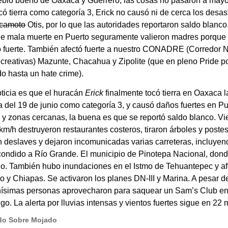
eblo bueno de Oaxaca y Guerrero, las cosas no pasaron a mayo
ó tierra como categoría 3, Erick no causó ni de cerca los desas
Acamoto
Otis, por lo que las autoridades reportaron saldo blanco.
 de mala muerte en Puerto seguramente valieron madres porque
ó fuerte. También afectó fuerte a nuestro CONADRE (Corredor 
reativas) Mazunte, Chacahua y Zipolite (que en pleno Pride po
o hasta un hate crime).
ticia es que el huracán
Erick
finalmente tocó tierra en Oaxaca l
del 19 de junio como categoría 3, y causó daños fuertes en Pu
y zonas cercanas, la buena es que se reportó saldo blanco. Vi
km/h destruyeron restaurantes costeros, tiraron árboles y postes
 deslaves y dejaron incomunicadas varias carreteras, incluyen
ondido a Río Grande. El municipio de Pinotepa Nacional, dond
do. También hubo inundaciones en el Istmo de Tehuantepec y a
o y Chiapas. Se activaron los planes DN-III y Marina. A pesar d
inísimas personas aprovecharon para saquear un Sam’s Club e
go. La alerta por lluvias intensas y vientos fuertes sigue en 22 
ndo Sobre Mojado