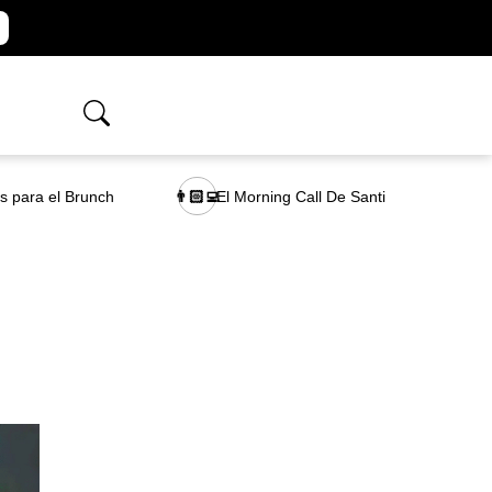
as para el Brunch
El Morning Call De Santi
👨🏻‍💻