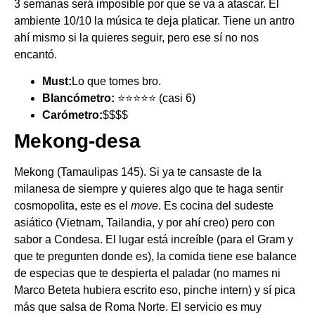
3 semanas será imposible por que se va a atascar. El
ambiente 10/10 la música te deja platicar. Tiene un antro
ahí mismo si la quieres seguir, pero ese sí no nos
encantó.
Must:
Lo que tomes bro.
Blancómetro:
⭐️⭐️⭐️⭐️⭐️ (casi 6)
Carómetro:
$$$$
Mekong-desa
Mekong (Tamaulipas 145). Si ya te cansaste de la
milanesa de siempre y quieres algo que te haga sentir
cosmopolita, este es el
move
. Es cocina del sudeste
asiático (Vietnam, Tailandia, y por ahí creo) pero con
sabor a Condesa. El lugar está increíble (para el Gram y
que te pregunten donde es), la comida tiene ese balance
de especias que te despierta el paladar (no mames ni
Marco Beteta hubiera escrito eso, pinche intern) y sí pica
más que salsa de Roma Norte. El servicio es muy