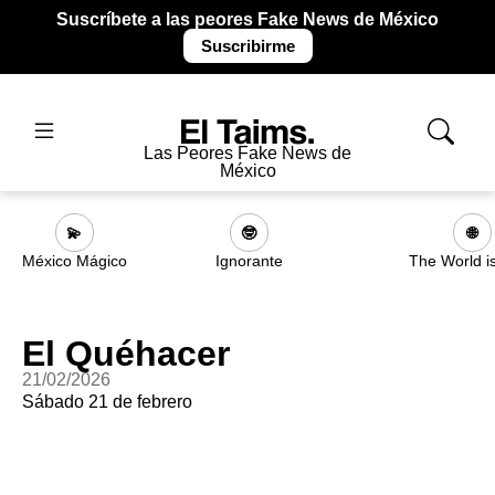
Suscríbete a las peores Fake News de México
Suscribirme
Las Peores Fake News de
México
💫
🤓
🌐
México Mágico
Ignorante
The World i
El Quéhacer
21/02/2026
Sábado 21 de febrero