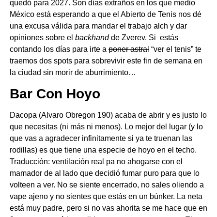
quedó para 2027. Son días extraños en los que medio
México está esperando a que el Abierto de Tenis nos dé
una excusa válida para mandar el trabajo alch y dar
opiniones sobre el
backhand
de Zverev. Si estás
contando los días para irte a
poner astral
“ver el tenis” te
traemos dos spots para sobrevivir este fin de semana en
la ciudad sin morir de aburrimiento…
Bar Con Hoyo
Dacopa (Alvaro Obregon 190) acaba de abrir y es justo lo
que necesitas (ni más ni menos). Lo mejor del lugar (y lo
que vas a agradecer infinitamente si ya te truenan las
rodillas) es que tiene una especie de hoyo en el techo.
Traducción: ventilación real pa no ahogarse con el
mamador de al lado que decidió fumar puro para que lo
volteen a ver. No se siente encerrado, no sales oliendo a
vape ajeno y no sientes que estás en un búnker. La neta
está muy padre, pero si no vas ahorita se me hace que en