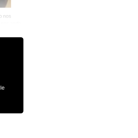
o nos
n nos anda
le