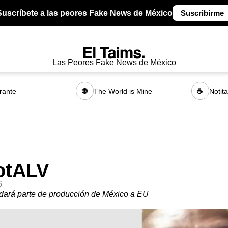
Suscríbete a las peores Fake News de México
Suscribirme
Las Peores Fake News de México
rante
The World is Mine
Notit
🌐
☕
otALV
6
dará parte de producción de México a EU