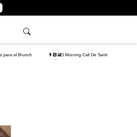
as para el Brunch
El Morning Call De Santi
👨🏻‍💻