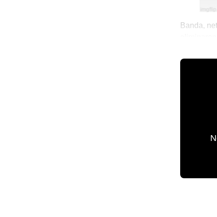
Banda, net
eliminaron
anunciando
👨🏻‍💻 El 
N