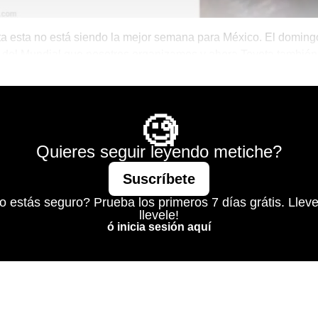
a esta no está siendo la mejor semana para México. El doming
 del Mundial que nosotros organizamos y ahora Toyota tambié
 la eliminación del TMEC (o algo así).
Morning Call De Santi
🧐
Quieres seguir leyendo metiche?
Suscríbete
o estás seguro? Prueba los primeros 7 días grátis. Lleve
llevele!
ó inicia sesión aquí