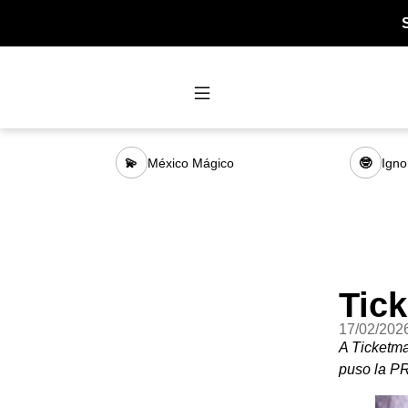
México Mágico
Igno
💫
🤓
Tic
17/02/202
A Ticketma
puso la 