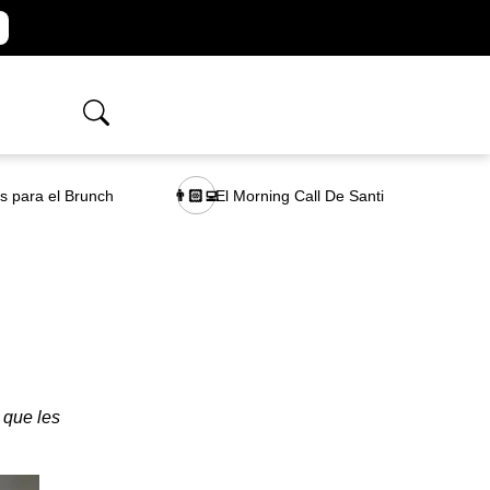
as para el Brunch
El Morning Call De Santi
👨🏻‍💻
 que les