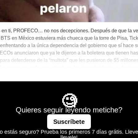
 en ti, PROFECO… no nos decepciones. Después de que la ven
 BTS en México estuviera más chueca que la torre de Pisa, Tic
 enfrentando a la única dependencia del gobierno que sí hace 
Os anunciaron que ya le dijeron a la boletera que tienen has
 para defenderse de la “multota” que les pusieron de $5 millone
(lo que no es nada para ellos) por las irregularidades y afectaci
 quisieron comprar sus boletos para los (B)oys (T)hat (S)mell.
Morning Call De Santi
🧐
Quieres seguir leyendo metiche?
Suscríbete
o estás seguro? Prueba los primeros 7 días grátis. Lleve
llevele!