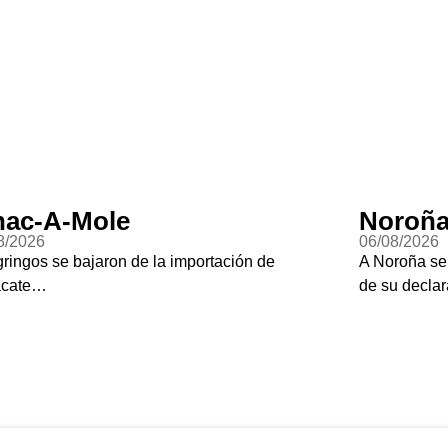
ac-A-Mole
Noroña
8/2026
06/08/2026
gringos se bajaron de la importación de
A Noroña se
acate…
de su declar