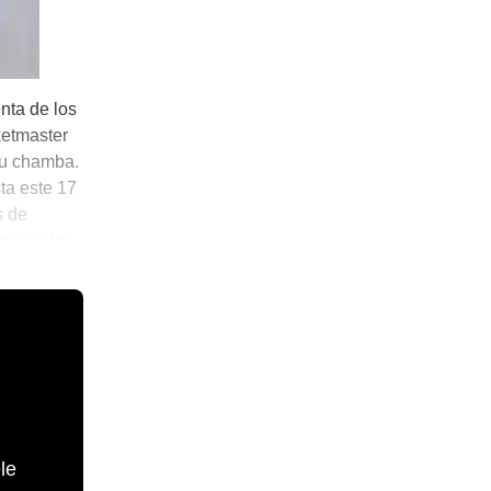
ta de los
ketmaster
su chamba.
ta este 17
s de
ones a los
le