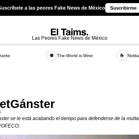
Suscríbete a las peores Fake News de México
Suscribirme
Las Peores Fake News de México
rante
The World is Mine
Notit
🌐
☕
ketGánster
6
ster se le está acabando el tiempo para defenderse de la multa
PROFECO.