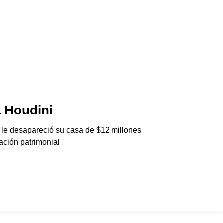
 Houdini
ThéJNG
06/08/2026
 le desapareció su casa de $12 millones
Agarraron a una cél
ación patrimonial
Generation Club en 