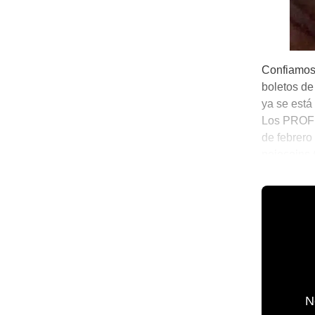
Confiamos
boletos de
ya se está
Los PROFEC
de febrero
pejecoins 
otakus que
👨🏻‍💻 El 
N