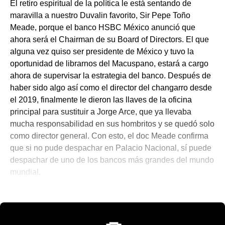
El retiro espiritual de la política le está sentando de
maravilla a nuestro Duvalin favorito, Sir Pepe Toño
Meade, porque el banco HSBC México anunció que
ahora será el Chairman de su Board of Directors. El que
alguna vez quiso ser presidente de México y tuvo la
oportunidad de librarnos del Macuspano, estará a cargo
ahora de supervisar la estrategia del banco. Después de
haber sido algo así como el director del changarro desde
el 2019, finalmente le dieron las llaves de la oficina
principal para sustituir a Jorge Arce, que ya llevaba
mucha responsabilidad en sus hombritos y se quedó solo
como director general. Con esto, el doc Meade confirma
que si no pude despachar en Palacio Nacional, sí puede
despachar de uno de los bancos más grandes del mundo
mundial.
👨🏻‍💻 El Morning Call De Santi