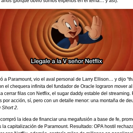
s años (porque obvio somos expertos en el tema… y así).
ó a Paramount, vio el aval personal de Larry Ellison… y dijo “t
con el chequera infinita del fundador de Oracle lograron mover al
 a cerrar filas con Netflix, el sugar daddy estable del streaming
s por acción, sí, pero con un detalle menor: una montaña de de
 Short 2
.
compró la idea de financiar una megafusión a base de fe, prom
s la capitalización de Paramount. Resultado: OPA hostil rechaz