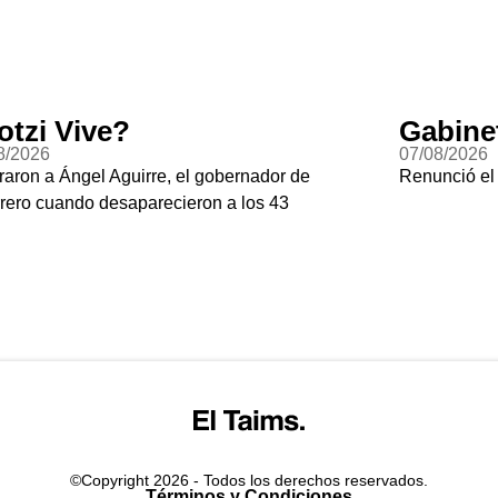
abinete Fantasma
Jala-
/08/2026
06/08/20
nunció el subsecretario de seguridad de Culiacán
El chile 
Gringola
©Copyright 2026 - Todos los derechos reservados.
Términos y Condiciones