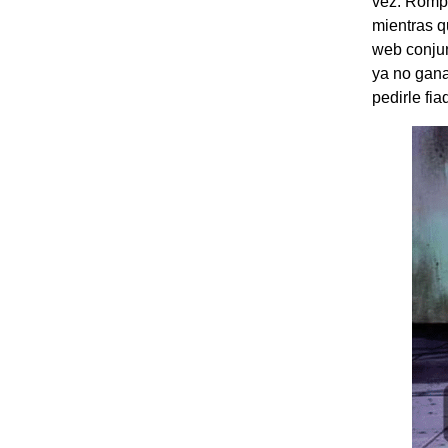
vez. Rompe
mientras q
web conjun
ya no gana
pedirle fia