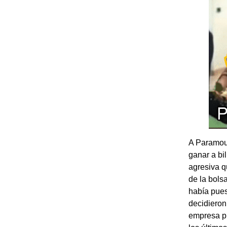
A Paramoun
ganar a bi
agresiva q
de la bols
había pues
decidieron 
empresa pr