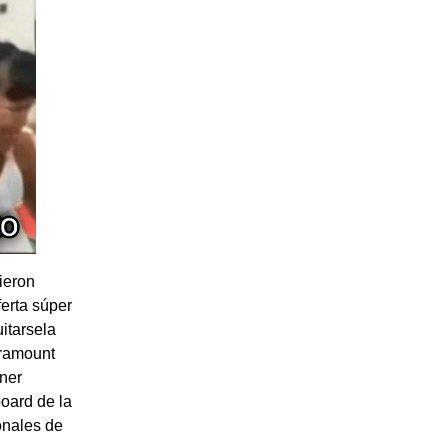
ieron
ferta súper
itarsela
aramount
rner
board de la
ionales de