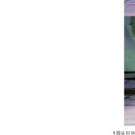
👨🏻‍💻 El 