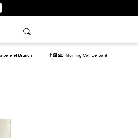
as para el Brunch
El Morning Call De Santi
👨🏻‍💻