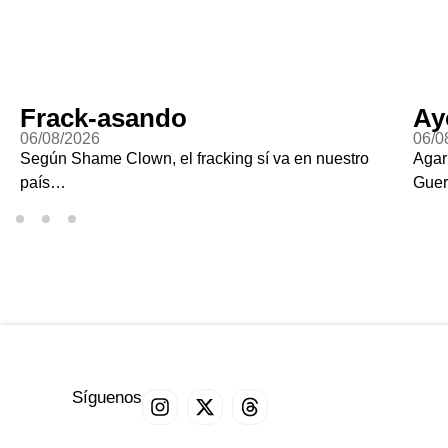
Ayotzi Vive?
G
06/08/2026
07
Agarraron a Ángel Aguirre, el gobernador de
Re
Guerrero cuando desaparecieron a los 43
Síguenos