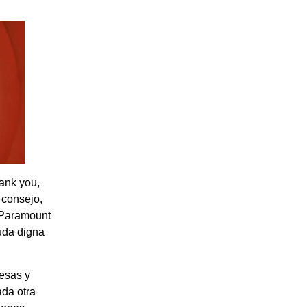
hank you,
 consejo,
. Paramount
uda digna
esas y
ada otra