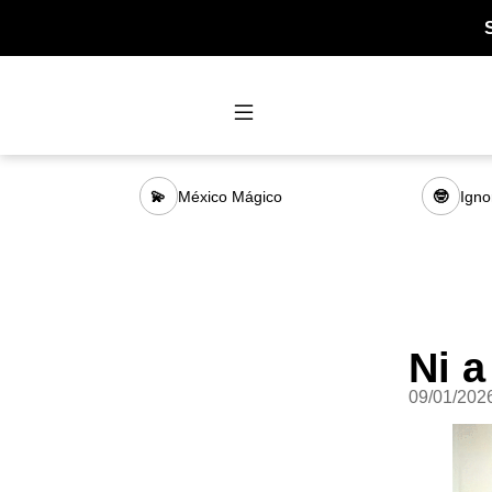
México Mágico
Igno
💫
🤓
Ni a
09/01/202