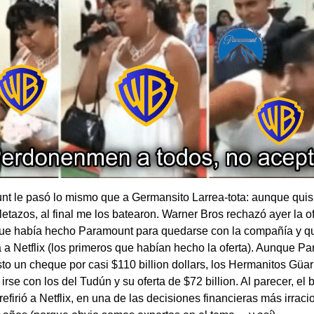
t le pasó lo mismo que a Germansito Larrea-tota: aunque quis
lletazos, al final me los batearon. Warner Bros rechazó ayer la o
ue había hecho Paramount para quedarse con la compañía y qu
a a Netflix (los primeros que habían hecho la oferta). Aunque P
to un cheque por casi $110 billion dollars, los Hermanitos Güa
irse con los del Tudún y su oferta de $72 billion. Al parecer, el 
efirió a Netflix, en una de las decisiones financieras más irrac