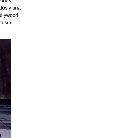
iones,
ados y una
Hollywood
ta sin