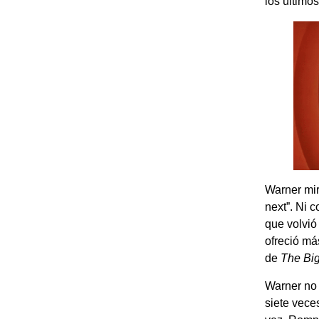
los último
Warner mir
next”. Ni 
que volvió
ofreció má
de
The Big
Warner no 
siete vece