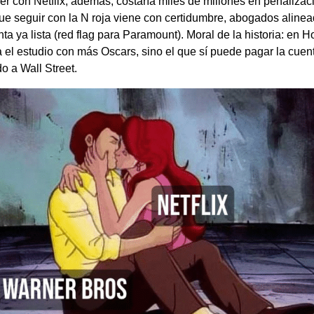
r con Netflix, además, costaría miles de millones en penalizac
ue seguir con la N roja viene con certidumbre, abogados aline
ta ya lista (red flag para Paramount). Moral de la historia: en 
 el estudio con más Oscars, sino el que sí puede pagar la cuen
do a Wall Street.