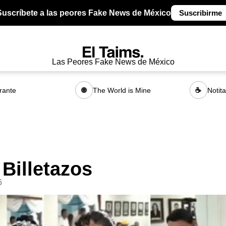
Suscríbete a las peores Fake News de México
Suscribirme
Las Peores Fake News de México
rante
The World is Mine
Notit
🌐
☕
 Billetazos
6