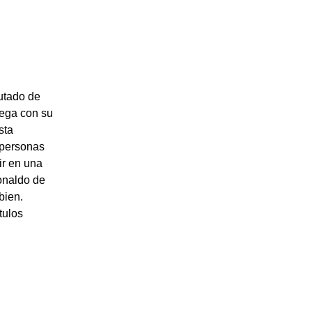
putado de
lega con su
sta
 personas
ir en una
onaldo de
bien.
tulos