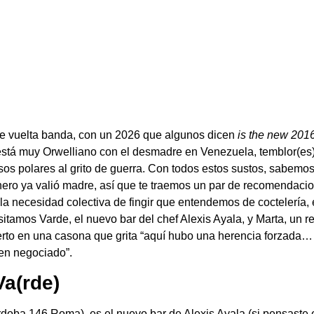
e vuelta banda, con un 2026 que algunos dicen
is the new 201
stá muy Orwelliano con el desmadre en Venezuela, temblor(es)
s polares al grito de guerra. Con todos estos sustos, sabemos
nero ya valió madre, así que te traemos un par de recomendaci
n la necesidad colectiva de fingir que entendemos de coctelería, 
itamos Varde, el nuevo bar del chef Alexis Ayala, y Marta, un r
erto en una casona que grita “aquí hubo una herencia forzada…
ien negociado”.
a(rde
)
doba 146 Roma), es el nuevo bar de Alexis Ayala (si pensaste e