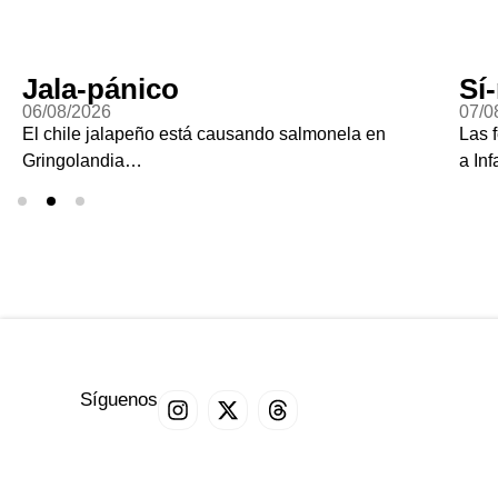
Jala-pánico
Sí
06/08/2026
07/0
El chile jalapeño está causando salmonela en
Las 
Gringolandia…
a Inf
Síguenos