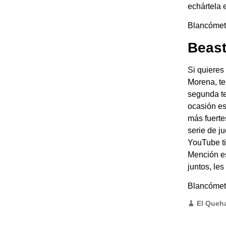
echártela 
Blancómetro
Beas
Si quieres
Morena, te
segunda te
ocasión es
más fuerte
serie de j
YouTube ti
Mención es
juntos, le
Blancómetro
🧹 El Queh