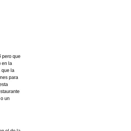
6
pero que
 en la
 que la
ones para
esta
estaurante
 o un
n el de la