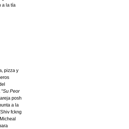
a la tía
a, pizza y
meros
del
 “
Su Peor
pareja posh
punta a la
(Shiv fckng
 Micheal
para