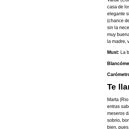
casa de lo
elegante s
(chance de
sin la nec
muy buena 
la madre, 
Must:
La b
Blancómetr
Carómetr
Te l
Marta (Rio
entras sab
meseros da
sobrio, bo
bien, pues