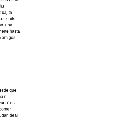
fa)
 bajita
cocktails
on, una
nerte hasta
on amigos.
desde que
a ni
eudo” es
 comer
ugar ideal