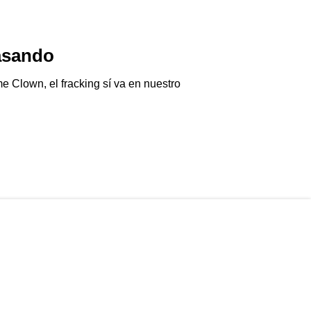
asando
Ayotzi Vive
06/08/2026
Clown, el fracking sí va en nuestro
Agarraron a Ángel A
Guerrero cuando des