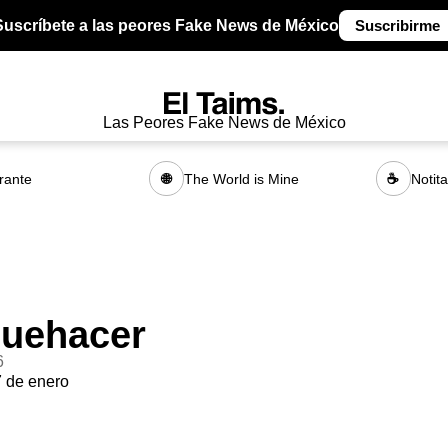
Suscríbete a las peores Fake News de México
Suscribirme
Las Peores Fake News de México
rante
The World is Mine
Notit
🌐
☕
Quehacer
6
 de enero