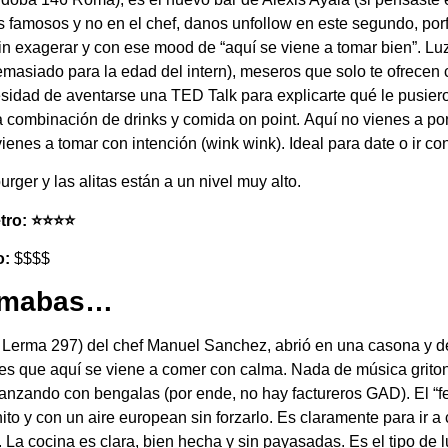
s famosos y no en el chef, danos unfollow en este segundo, por
in exagerar y con ese mood de “aquí se viene a tomar bien”. Luz
masiado para la edad del intern), meseros que solo te ofrecen 
esidad de aventarse una TED Talk para explicarte qué le pusier
combinación de drinks y comida on point. Aquí no vienes a po
vienes a tomar con intención (wink wink). Ideal para date o ir c
urger y las alitas están a un nivel muy alto.
o: ⭐️⭐️⭐️⭐️
o:
$$$$
lamabas…
 Lerma 297) del chef Manuel Sanchez, abrió en una casona y 
es que aquí se viene a comer con calma. Nada de música griton
nzando con bengalas (por ende, no hay factureros GAD). El “f
nito y con un aire european sin forzarlo. Es claramente para ir a
. La cocina es clara, bien hecha y sin payasadas. Es el tipo de l