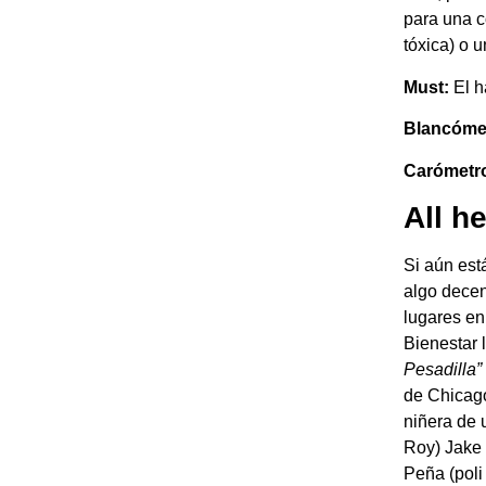
para una co
tóxica) o 
Must:
El h
Blancómetr
Carómetr
All he
Si aún est
algo decen
lugares e
Bienestar 
Pesadilla”
de Chicago
niñera de 
Roy) Jake
Peña (poli 