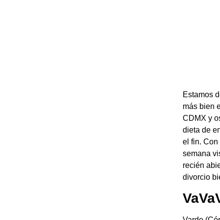
Estamos d
más bien e
CDMX y oso
dieta de e
el fin. Co
semana vis
recién abi
divorcio b
VaVaV
Varde (Cór