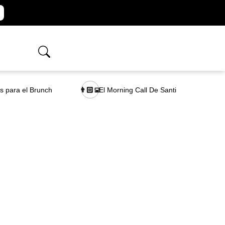
as para el Brunch
El Morning Call De Santi
👨🏻‍💻