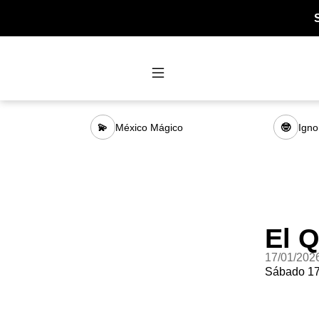
México Mágico
Igno
💫
🤓
El 
17/01/202
Sábado 17