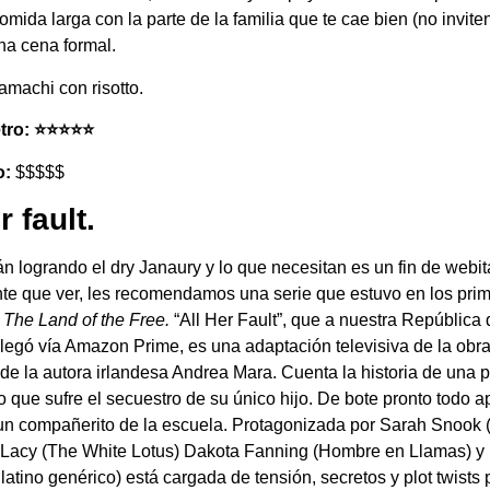
mida larga con la parte de la familia que te cae bien (no inviten 
una cena formal.
amachi con risotto.
o: ⭐️⭐️⭐️⭐️⭐️
o:
$$$$$
r fault.
án logrando el dry Janaury y lo que necesitan es un fin de webit
te que ver, les recomendamos una serie que estuvo en los pri
n
The Land of the Free.
“All Her Fault”, que a nuestra República 
llegó vía Amazon Prime, es una adaptación televisiva de la obra
de la autora irlandesa Andrea Mara. Cuenta la historia de una 
 que sufre el secuestro de su único hijo. De bote pronto todo a
un compañerito de la escuela. Protagonizada por Sarah Snook 
 Lacy (The White Lotus) Dakota Fanning (Hombre en Llamas) y
latino genérico) está cargada de tensión, secretos y plot twists 