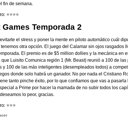
el fin de semana.
: ⭐️⭐️⭐️⭐️
t Games Temporada 2
 evitarte el stress y poner la mente en piloto automático cuál di
 tenemos otra opción. El juego del Calamar sin ojos rasgados l
mporada. El premio es de $5 million dollies y la mecánica en e
 que Luisito Comunica región 1 (Mr. Beast) reunió a 100 de las
s y 100 de las más inteligentes (desempleados todos) a compet
uegos donde solo habrá un ganador. No por nada el Cristiano R
ene tanto pinche éxito, por lo que confiamos que vas a pasarla 
pecial a Prime por hacer la mamada de no subir todos los capí
s deseamos lo peor, gracias.
: ⭐️⭐️⭐️
acer