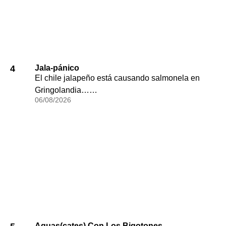
4
Jala-pánico
El chile jalapeño está causando salmonela en
Gringolandia……
06/08/2026
Aguas(cates) Con Los Bigotones